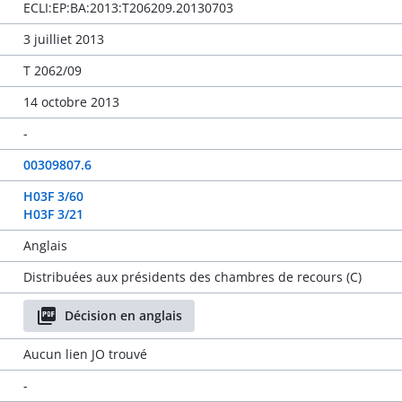
ECLI:EP:BA:2013:T206209.20130703
3 juilliet 2013
T 2062/09
14 octobre 2013
-
00309807.6
H03F 3/60
H03F 3/21
Anglais
Distribuées aux présidents des chambres de recours (C)
Décision en anglais
Aucun lien JO trouvé
-