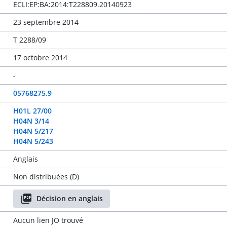
ECLI:EP:BA:2014:T228809.20140923
23 septembre 2014
T 2288/09
17 octobre 2014
-
05768275.9
H01L 27/00
H04N 3/14
H04N 5/217
H04N 5/243
Anglais
Non distribuées (D)
Décision en anglais
Aucun lien JO trouvé