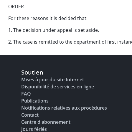
ORDER
For these reasons it is decided that:
1. The decision under appeal is set aside.
2. The case is remitted to the department of first instan
Soutien
Mises à jour du site Internet
Disponibilité de services en ligne
FAQ
Publications
Notifications relatives aux procédures
Contact
Centre d'abonnement
Jours fériés