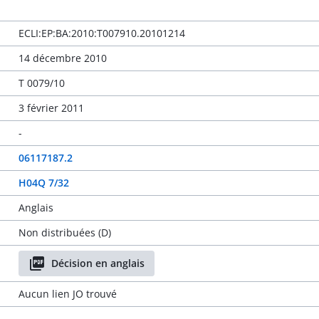
ECLI:EP:BA:2010:T007910.20101214
14 décembre 2010
T 0079/10
3 février 2011
-
06117187.2
H04Q 7/32
Anglais
Non distribuées (D)
Décision en anglais
Aucun lien JO trouvé
-