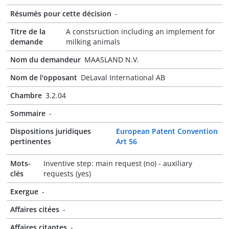
Résumés pour cette décision
-
Titre de la
A constsruction including an implement for
demande
milking animals
Nom du demandeur
MAASLAND N.V.
Nom de l'opposant
DeLaval International AB
Chambre
3.2.04
Sommaire
-
Dispositions juridiques
European Patent Convention
pertinentes
Art 56
Mots-
Inventive step: main request (no) - auxiliary
clés
requests (yes)
Exergue
-
Affaires citées
-
Affaires citantes
-