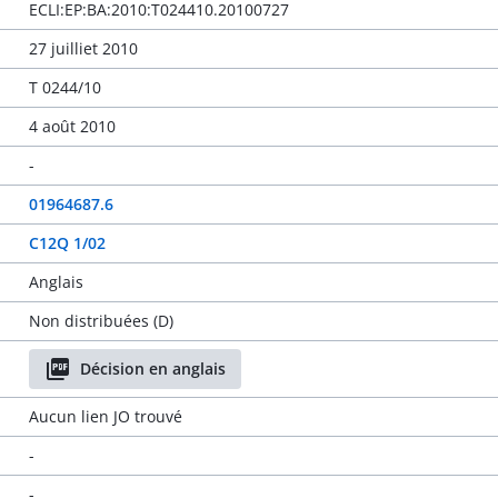
ECLI:EP:BA:2010:T024410.20100727
27 juilliet 2010
T 0244/10
4 août 2010
-
01964687.6
C12Q 1/02
Anglais
Non distribuées (D)
Décision en anglais
Aucun lien JO trouvé
-
-