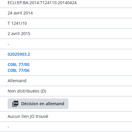
ECLI:EP:BA:2014:T124110.20140424
24 avril 2014
T 1241/10
2 avril 2015
-
02025903.2
C08L 77/00
C08L 77/06
Allemand
Non distribuées (D)
Décision en allemand
Aucun lien JO trouvé
-