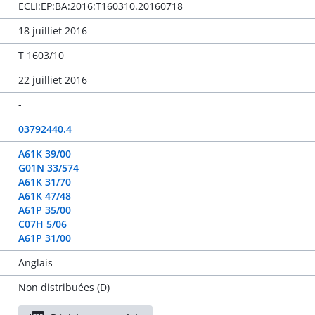
ECLI:EP:BA:2016:T160310.20160718
18 juilliet 2016
T 1603/10
22 juilliet 2016
-
03792440.4
A61K 39/00
G01N 33/574
A61K 31/70
A61K 47/48
A61P 35/00
C07H 5/06
A61P 31/00
Anglais
Non distribuées (D)