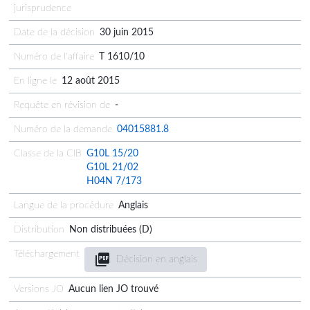
jurisprudence
Date de la décision
30 juin 2015
Numéro de l'affaire
T 1610/10
En ligne le
12 août 2015
Requête en révision de
-
Numéro de la demande
04015881.8
Classe de la CIB
G10L 15/20
G10L 21/02
H04N 7/173
Langue de la procédure
Anglais
Distribution
Non distribuées (D)
Téléchargement
Décision en anglais
Versions JO
Aucun lien JO trouvé