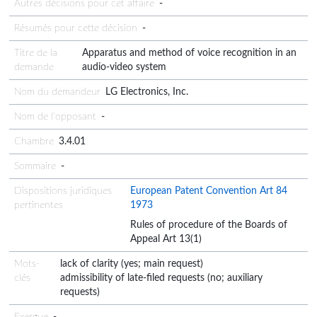
Autres décisions pour cet affaire
-
Résumés pour cette décision
-
Titre de la
Apparatus and method of voice recognition in an
demande
audio-video system
Nom du demandeur
LG Electronics, Inc.
Nom de l'opposant
-
Chambre
3.4.01
Sommaire
-
Dispositions juridiques
European Patent Convention Art 84
pertinentes
1973
Rules of procedure of the Boards of
Appeal Art 13(1)
Mots-
lack of clarity (yes; main request)
clés
admissibility of late-filed requests (no; auxiliary
requests)