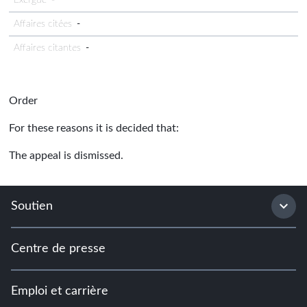
Exergue
-
Affaires citées
-
Affaires citantes
-
Order
For these reasons it is decided that:
The appeal is dismissed.
Soutien
Centre de presse
Emploi et carrière