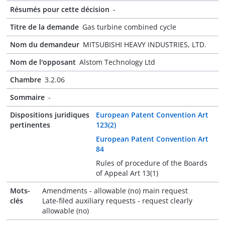
Résumés pour cette décision
-
Titre de la demande
Gas turbine combined cycle
Nom du demandeur
MITSUBISHI HEAVY INDUSTRIES, LTD.
Nom de l'opposant
Alstom Technology Ltd
Chambre
3.2.06
Sommaire
-
Dispositions juridiques
European Patent Convention Art
pertinentes
123(2)
European Patent Convention Art
84
Rules of procedure of the Boards
of Appeal Art 13(1)
Mots-
Amendments - allowable (no) main request
clés
Late-filed auxiliary requests - request clearly
allowable (no)