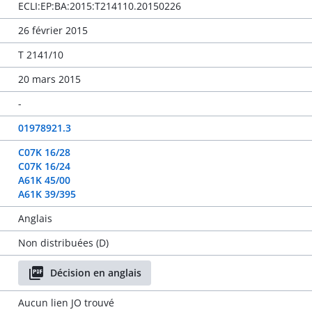
ECLI:EP:BA:2015:T214110.20150226
26 février 2015
T 2141/10
20 mars 2015
-
01978921.3
C07K 16/28
C07K 16/24
A61K 45/00
A61K 39/395
Anglais
Non distribuées (D)
Décision en anglais
Aucun lien JO trouvé