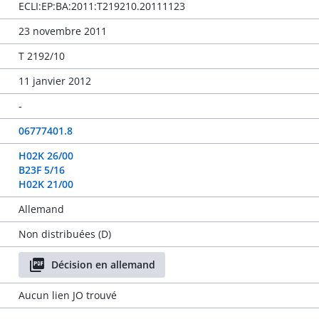
ECLI:EP:BA:2011:T219210.20111123
23 novembre 2011
T 2192/10
11 janvier 2012
-
06777401.8
H02K 26/00
B23F 5/16
H02K 21/00
Allemand
Non distribuées (D)
Décision en allemand
Aucun lien JO trouvé