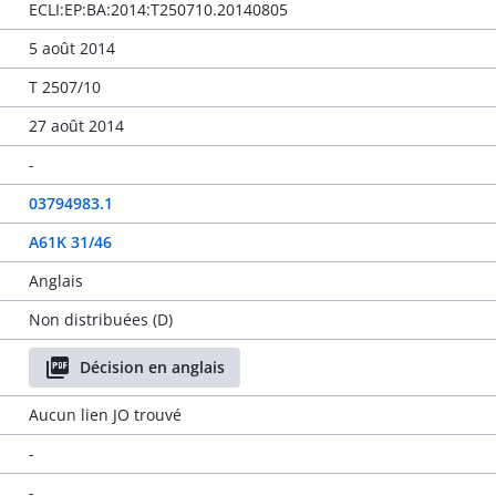
ECLI:EP:BA:2014:T250710.20140805
5 août 2014
T 2507/10
27 août 2014
-
03794983.1
A61K 31/46
Anglais
Non distribuées (D)
Décision en anglais
Aucun lien JO trouvé
-
-