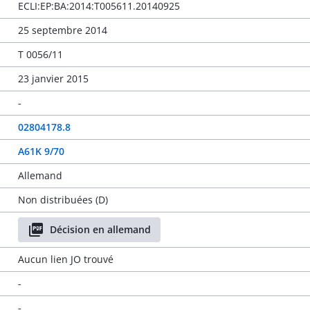
ECLI:EP:BA:2014:T005611.20140925
25 septembre 2014
T 0056/11
23 janvier 2015
-
02804178.8
A61K 9/70
Allemand
Non distribuées (D)
Décision en allemand
Aucun lien JO trouvé
-
-