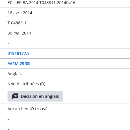
ECLI:EP:BA:2014:T048811.20140416
16 avril 2014
T 0488/11
30 mai 2014
-
01918177.5
A61M 29/00
Anglais
Non distribuées (D)
Décision en anglais
Aucun lien JO trouvé
-
-