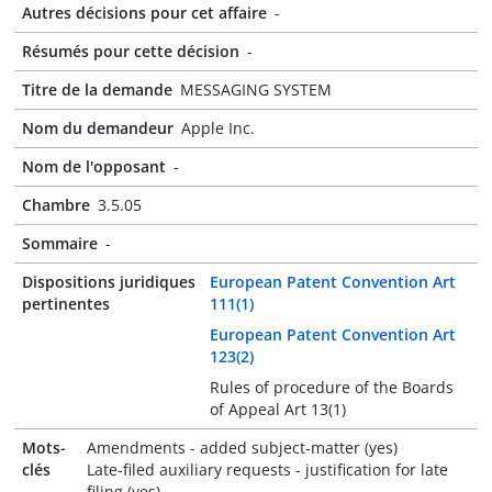
Autres décisions pour cet affaire
-
Résumés pour cette décision
-
Titre de la demande
MESSAGING SYSTEM
Nom du demandeur
Apple Inc.
Nom de l'opposant
-
Chambre
3.5.05
Sommaire
-
Dispositions juridiques
European Patent Convention Art
pertinentes
111(1)
European Patent Convention Art
123(2)
Rules of procedure of the Boards
of Appeal Art 13(1)
Mots-
Amendments - added subject-matter (yes)
clés
Late-filed auxiliary requests - justification for late
filing (yes)