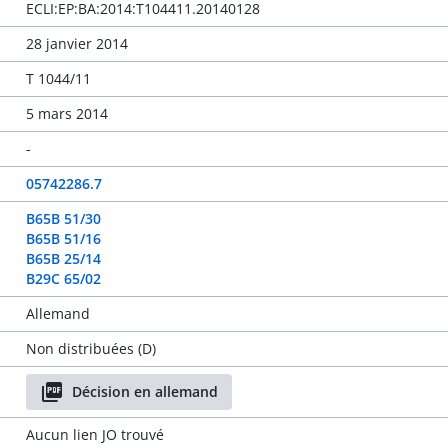
ECLI:EP:BA:2014:T104411.20140128
28 janvier 2014
T 1044/11
5 mars 2014
-
05742286.7
B65B 51/30
B65B 51/16
B65B 25/14
B29C 65/02
Allemand
Non distribuées (D)
Décision en allemand
Aucun lien JO trouvé