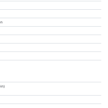
en
in)