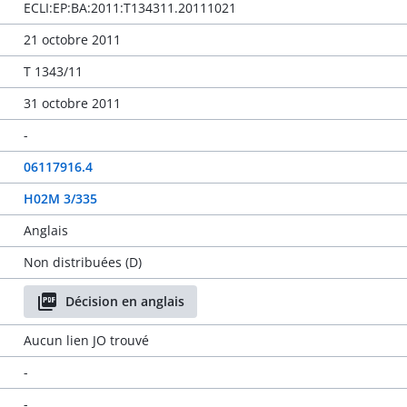
ECLI:EP:BA:2011:T134311.20111021
21 octobre 2011
T 1343/11
31 octobre 2011
-
06117916.4
H02M 3/335
Anglais
Non distribuées (D)
Décision en anglais
Aucun lien JO trouvé
-
-