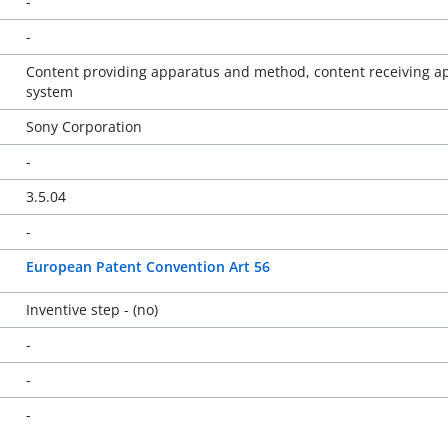
-
-
Content providing apparatus and method, content receiving 
system
Sony Corporation
-
3.5.04
-
European Patent Convention Art 56
Inventive step - (no)
-
-
-