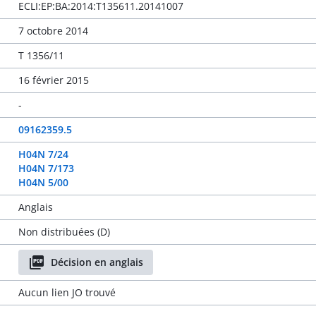
ECLI:EP:BA:2014:T135611.20141007
7 octobre 2014
T 1356/11
16 février 2015
-
09162359.5
H04N 7/24
H04N 7/173
H04N 5/00
Anglais
Non distribuées (D)
Décision en anglais
Aucun lien JO trouvé