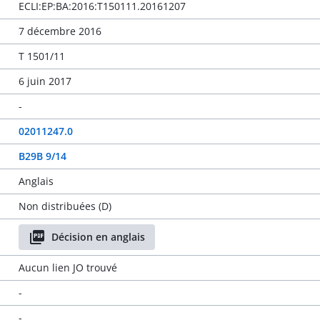
ECLI:EP:BA:2016:T150111.20161207
7 décembre 2016
T 1501/11
6 juin 2017
-
02011247.0
B29B 9/14
Anglais
Non distribuées (D)
Décision en anglais
Aucun lien JO trouvé
-
-