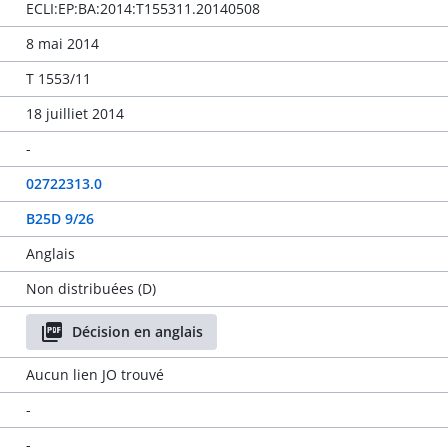
ECLI:EP:BA:2014:T155311.20140508
8 mai 2014
T 1553/11
18 juilliet 2014
-
02722313.0
B25D 9/26
Anglais
Non distribuées (D)
Décision en anglais
Aucun lien JO trouvé
-
-