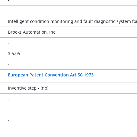
-
Intelligent condition monitoring and fault diagnostic system f
Brooks Automation, Inc.
-
3.5.05
-
European Patent Convention Art 56 1973
Inventive step - (no)
-
-
-