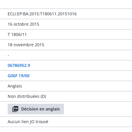
ECLI:EP:BA:2015:T180611.20151016
16 octobre 2015
T 1806/11
18 novembre 2015
-
06786952.9
G06F 19/00
Anglais
Non distribuées (D)
Décision en anglais
Aucun lien JO trouvé
-