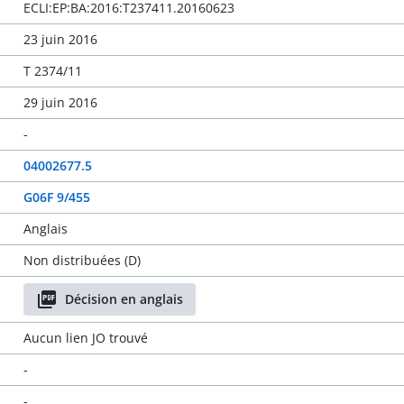
ECLI:EP:BA:2016:T237411.20160623
23 juin 2016
T 2374/11
29 juin 2016
-
04002677.5
G06F 9/455
Anglais
Non distribuées (D)
Décision en anglais
Aucun lien JO trouvé
-
-