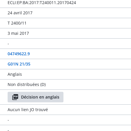
ECLI:EP:BA:2017:T240011.20170424
24 avril 2017
T 2400/11
3 mai 2017
-
04749622.9
G01N 21/35
Anglais
Non distribuées (D)
Décision en anglais
Aucun lien JO trouvé
-
-