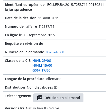
Identifiant européen de
ECLI:EP:BA:2015:T258711.20150811
la jurisprudence
Date de la décision
11 août 2015
Numéro de l'affaire
T 2587/11
En ligne le
15 septembre 2015
Requête en révision de
-
Numéro de la demande
03782462.0
Classe de la CIB
H04L 29/06
H04M 15/00
G06F 17/60
Langue de la procédure
Allemand
Distribution
Non distribuées (D)
Téléchargement
Décision en allemand
Versions JO
Aucun lien JO trouvé