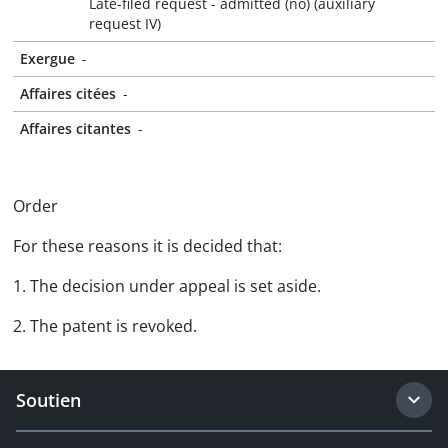
Late-filed request - admitted (no) (auxiliary
request IV)
Exergue
-
Affaires citées
-
Affaires citantes
-
Order
For these reasons it is decided that:
1. The decision under appeal is set aside.
2. The patent is revoked.
Soutien