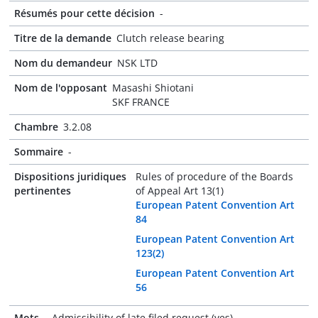
Résumés pour cette décision
-
Titre de la demande
Clutch release bearing
Nom du demandeur
NSK LTD
Nom de l'opposant
Masashi Shiotani
SKF FRANCE
Chambre
3.2.08
Sommaire
-
Dispositions juridiques
Rules of procedure of the Boards
pertinentes
of Appeal Art 13(1)
European Patent Convention Art
84
European Patent Convention Art
123(2)
European Patent Convention Art
56
Mots-
Admissibility of late filed request (yes)