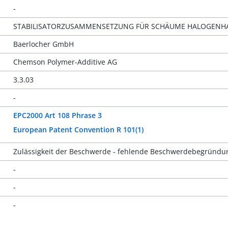
-
STABILISATORZUSAMMENSETZUNG FÜR SCHÄUME HALOGENHA
Baerlocher GmbH
Chemson Polymer-Additive AG
3.3.03
-
EPC2000 Art 108 Phrase 3
European Patent Convention R 101(1)
Zulässigkeit der Beschwerde - fehlende Beschwerdebegründu
-
-
-