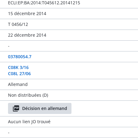
ECLI:EP:BA:2014:T045612.20141215
15 décembre 2014
T 0456/12
22 décembre 2014
-
03780054.7
C08K 3/16
C08L 27/06
Allemand
Non distribuées (D)
Décision en allemand
Aucun lien JO trouvé
-