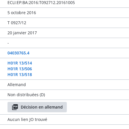
ECLI:EP:BA:2016:T092712.20161005
5 octobre 2016
T 0927/12
20 janvier 2017
-
04030765.4
H01R 13/514
H01R 13/506
H01R 13/518
Allemand
Non distribuées (D)
Décision en allemand
Aucun lien JO trouvé