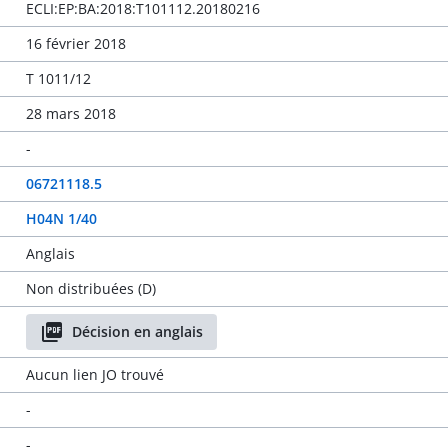
ECLI:EP:BA:2018:T101112.20180216
16 février 2018
T 1011/12
28 mars 2018
-
06721118.5
H04N 1/40
Anglais
Non distribuées (D)
Décision en anglais
Aucun lien JO trouvé
-
-