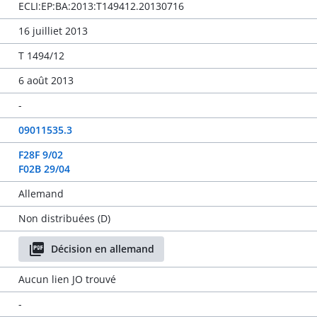
ECLI:EP:BA:2013:T149412.20130716
16 juilliet 2013
T 1494/12
6 août 2013
-
09011535.3
F28F 9/02
F02B 29/04
Allemand
Non distribuées (D)
Décision en allemand
Aucun lien JO trouvé
-