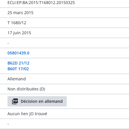
ECLI:EP:BA:2015:T168012.20150325
25 mars 2015
T 1680/12
17 juin 2015
-
05801439.0
B62D 21/12
B60T 17/02
Allemand
Non distribuées (D)
Décision en allemand
Aucun lien JO trouvé
-