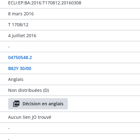
ECLI:EP:BA:2016:T170812.20160308
8 mars 2016
T 1708/12
4 juilliet 2016
-
04750548.2
B82Y 30/00
Anglais
Non distribuées (D)
Décision en anglais
Aucun lien JO trouvé
-
-