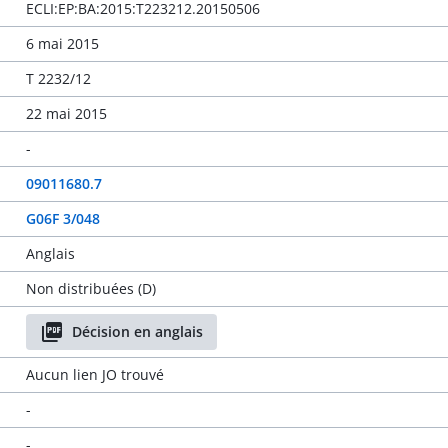
ECLI:EP:BA:2015:T223212.20150506
6 mai 2015
T 2232/12
22 mai 2015
-
09011680.7
G06F 3/048
Anglais
Non distribuées (D)
Décision en anglais
Aucun lien JO trouvé
-
-