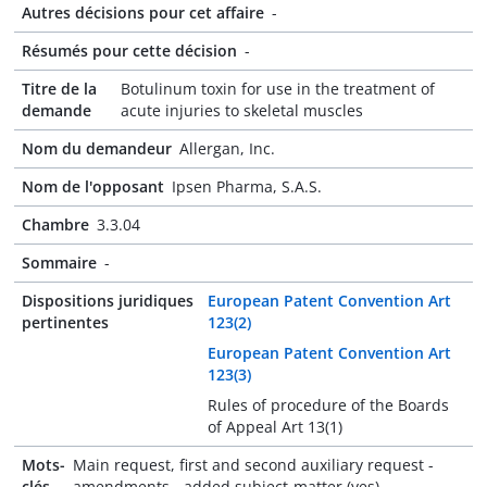
Autres décisions pour cet affaire
-
Résumés pour cette décision
-
Titre de la
Botulinum toxin for use in the treatment of
demande
acute injuries to skeletal muscles
Nom du demandeur
Allergan, Inc.
Nom de l'opposant
Ipsen Pharma, S.A.S.
Chambre
3.3.04
Sommaire
-
Dispositions juridiques
European Patent Convention Art
pertinentes
123(2)
European Patent Convention Art
123(3)
Rules of procedure of the Boards
of Appeal Art 13(1)
Mots-
Main request, first and second auxiliary request -
clés
amendments - added subject-matter (yes)