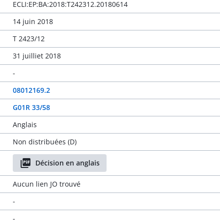
ECLI:EP:BA:2018:T242312.20180614
14 juin 2018
T 2423/12
31 juilliet 2018
-
08012169.2
G01R 33/58
Anglais
Non distribuées (D)
Décision en anglais
Aucun lien JO trouvé
-
-