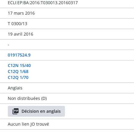
ECLI:EP:BA:2016:T030013.20160317
17 mars 2016
T 0300/13
19 avril 2016
-
01917524.9
C12N 15/40
C12Q 1/68
C12Q 1/70
Anglais
Non distribuées (D)
Décision en anglais
Aucun lien JO trouvé