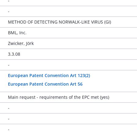
-
-
METHOD OF DETECTING NORWALK-LIKE VIRUS (GI)
BML, Inc.
Zwicker, Jörk
3.3.08
-
European Patent Convention Art 123(2)
European Patent Convention Art 56
Main request - requirements of the EPC met (yes)
-
-
-