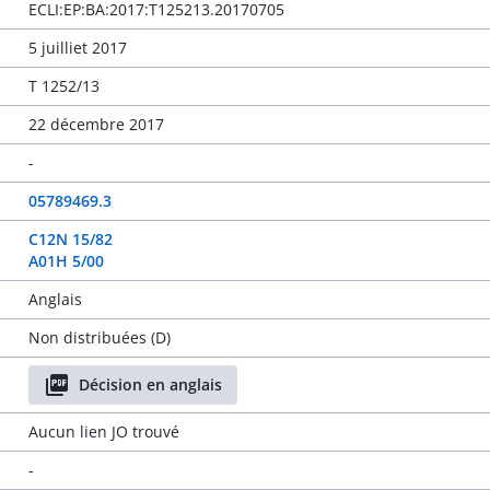
ECLI:EP:BA:2017:T125213.20170705
5 juilliet 2017
T 1252/13
22 décembre 2017
-
05789469.3
C12N 15/82
A01H 5/00
Anglais
Non distribuées (D)
Décision en anglais
Aucun lien JO trouvé
-