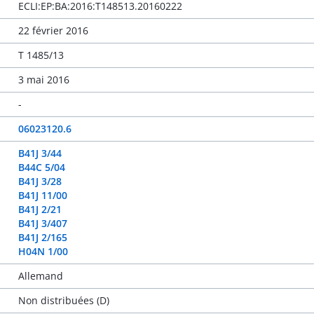
ECLI:EP:BA:2016:T148513.20160222
22 février 2016
T 1485/13
3 mai 2016
-
06023120.6
B41J 3/44
B44C 5/04
B41J 3/28
B41J 11/00
B41J 2/21
B41J 3/407
B41J 2/165
H04N 1/00
Allemand
Non distribuées (D)