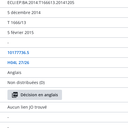
ECLI:EP:BA:2014:T166613.20141205
5 décembre 2014
T 1666/13
5 février 2015
-
10177736.5
H04L 27/26
Anglais
Non distribuées (D)
Décision en anglais
Aucun lien JO trouvé
-
-