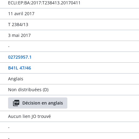
ECLI:EP:BA:2017:T238413.20170411
11 avril 2017
T 2384/13
3 mai 2017
-
02725957.1
B41L 47/46
Anglais
Non distribuées (D)
Décision en anglais
Aucun lien JO trouvé
-
-