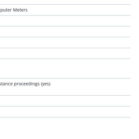
mputer Meters
nstance proceedings (yes)