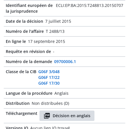
Identifiant européen de
ECLI:EP:BA:2015:T248813.20150707
la jurisprudence
Date de la décision
7 juilliet 2015
Numéro de l'affaire
T 2488/13
En ligne le
17 septembre 2015
Requête en révision de
-
Numéro de la demande
09700006.1
Classe de la CIB
G06F 3/048
G06F 17/22
G06F 17/30
Langue de la procédure
Anglais
Distribution
Non distribuées (D)
Téléchargement
Décision en anglais
Versions JO
Aucun lien JO trouvé