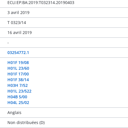
ECLI:EP:BA:2019:T032314.20190403
3 avril 2019
T 0323/14
16 avril 2019
-
03254772.1
H01F 19/08
H01L 23/60
H01F 17/00
H01F 38/14
H03H 7/52
H01L 23/522
H04B 5/00
H04L 25/02
Anglais
Non distribuées (D)