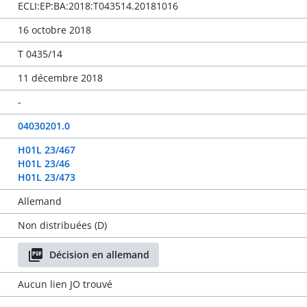
ECLI:EP:BA:2018:T043514.20181016
16 octobre 2018
T 0435/14
11 décembre 2018
-
04030201.0
H01L 23/467
H01L 23/46
H01L 23/473
Allemand
Non distribuées (D)
Décision en allemand
Aucun lien JO trouvé