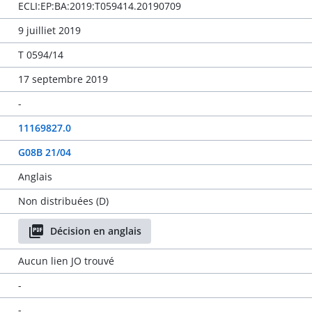
ECLI:EP:BA:2019:T059414.20190709
9 juilliet 2019
T 0594/14
17 septembre 2019
-
11169827.0
G08B 21/04
Anglais
Non distribuées (D)
Décision en anglais
Aucun lien JO trouvé
-
-