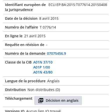
Identifiant européen de
ECLI:EP:BA:2015:T077614.20150408
la jurisprudence
Date de la décision
8 avril 2015
Numéro de l'affaire
T 0776/14
En ligne le
21 avril 2015
Requête en révision de
-
Numéro de la demande
07075456.9
Classe de la CIB
A01N 37/10
A01P 1/00
A01N 43/80
Langue de la procédure
Anglais
Distribution
Non distribuées (D)
Téléchargement
Décision en anglais
Versions JO
Aucun lien JO trouvé