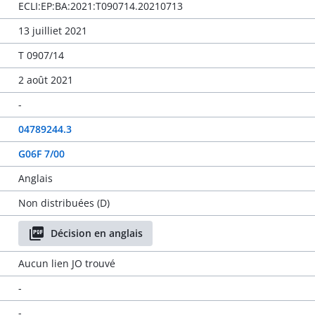
ECLI:EP:BA:2021:T090714.20210713
13 juilliet 2021
T 0907/14
2 août 2021
-
04789244.3
G06F 7/00
Anglais
Non distribuées (D)
Décision en anglais
Aucun lien JO trouvé
-
-