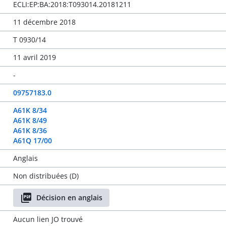
ECLI:EP:BA:2018:T093014.20181211
11 décembre 2018
T 0930/14
11 avril 2019
-
09757183.0
A61K 8/34
A61K 8/49
A61K 8/36
A61Q 17/00
Anglais
Non distribuées (D)
Décision en anglais
Aucun lien JO trouvé