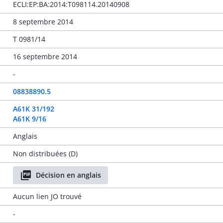
ECLI:EP:BA:2014:T098114.20140908
8 septembre 2014
T 0981/14
16 septembre 2014
-
08838890.5
A61K 31/192
A61K 9/16
Anglais
Non distribuées (D)
Décision en anglais
Aucun lien JO trouvé
-