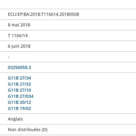
ECLI:EP:BA:2018:T116614.20180508
8 mai 2018
T 1166/14
6 juin 2018
-
03256058.3
G11B 27/34
G11B 27/32
G11B 27/10
G11B 27/034
G11B 20/12
G11B 19/02
Anglais
Non distribuées (D)