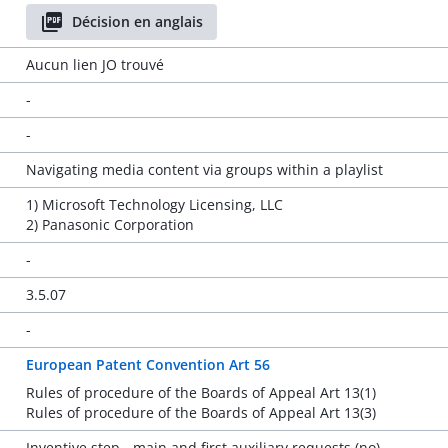
Décision en anglais
Aucun lien JO trouvé
-
-
Navigating media content via groups within a playlist
1) Microsoft Technology Licensing, LLC
2) Panasonic Corporation
-
3.5.07
-
European Patent Convention Art 56
Rules of procedure of the Boards of Appeal Art 13(1)
Rules of procedure of the Boards of Appeal Art 13(3)
Inventive step - main and first auxiliary requests (no)