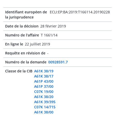
Identifiant européen de
ECLI:EP:BA:2019:T166114.20190228
la jurisprudence
Date de la décision
28 février 2019
Numéro de l'affaire
T 1661/14
En ligne le
22 juilliet 2019
Requête en révision de
-
Numéro de la demande
00928591.7
Classe de la CIB
A61K 38/19
A61K 38/17
A61P 43/00
A61P 37/00
C07K 19/00
A61K 38/20
A61K 39/395
C07K 14/715
A61K 38/00